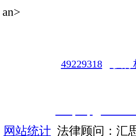
an>
授权合作单位
：
中国专业人
资格认证中心
|
商标注册号
49229318
|
执行
授权运营：
知道创宇（安徽
职业技能鉴定有限
公
司
|
技
cveqcvip@163.co
网站统计
法律顾问：汇思