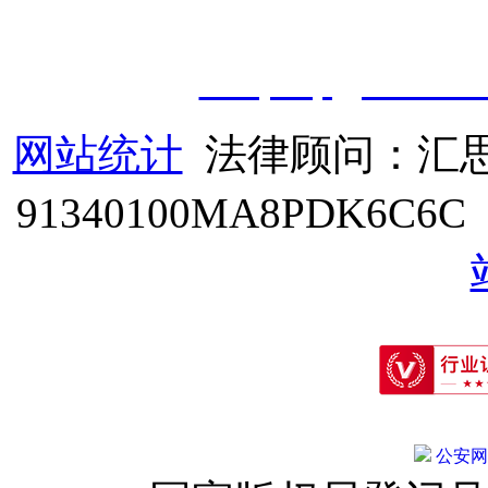
职业技能鉴定有限
公
司
|
技
cveqcvip@163.co
网站统计
法律顾问：汇思
91340100MA8PDK6C6
公安网备: