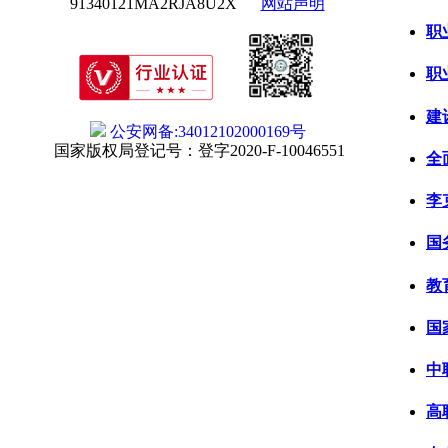
91340121MA2RJA8U2X
网站声明
职
职
建
公安网备:34012102000169号
国家版权局登记号：登字2020-F-10046551
全
李
国
教
国
中
高