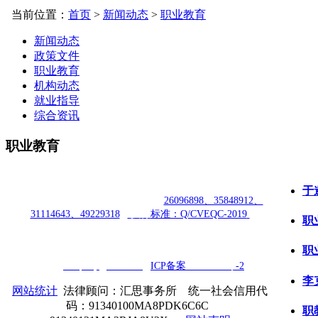
当前位置：
首页
>
新闻动态
>
职业教育
新闻动态
政策文件
职业教育
机构动态
就业指导
综合资讯
职业教育
授权合作单位
：
中国专业人才管理中心有限公司 |
中国职业
于
教育资格认证中心
|
商标注册号：
26096898、35848912、
31114643、49229318
|
执行
标准：Q/CVEQC-2019
职
授权运营：
知道创宇（安徽）教育科技有限公司
| 安徽
知道创
职
宇职业技能鉴定有限
公
司
|
技术支持：400-692-8919
|
E-
mail：
cveqcvip@163.com
|
ICP
备案
18006354号
-2
李
网站统计
法律顾问：汇思事务所 统一社会信用代
码：91340100MA8PDK6C6C
职