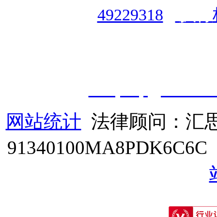
49229318
|
执行
授权运营：
知道创宇（安徽
职业技能鉴定有限
公
司
|
技
cveqcvip@163.co
网站统计
法律顾问：汇思
91340100MA8PDK6C6