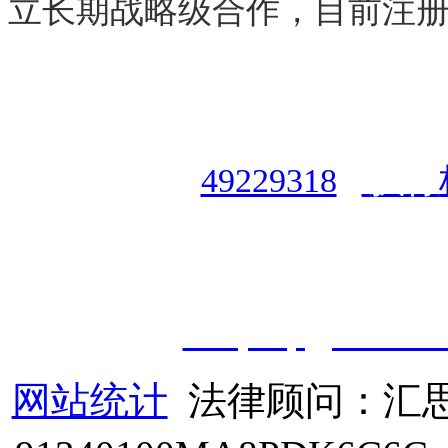
立长期战略级合作，目前注册
授权合作单位
：
中国专业人
资格认证中心
|
商标注册号
49229318
|
执行
授权运营：
知道创宇（安徽
职业技能鉴定有限
公
司
|
技
cveqcvip@163.co
网站统计
法律顾问：汇思