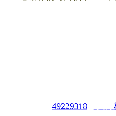
授权合作单位
：
中国专业人
资格认证中心
|
商标注册号
49229318
|
执行