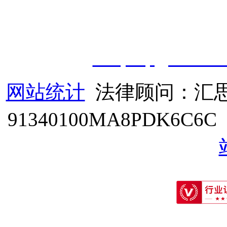
授权运营：
知道创宇（安徽
职业技能鉴定有限
公
司
|
技
cveqcvip@163.co
网站统计
法律顾问：汇思
91340100MA8PDK6C6