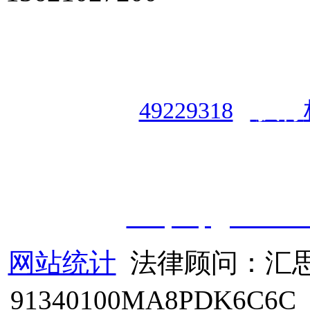
授权合作单位
：
中国专业人
资格认证中心
|
商标注册号
49229318
|
执行
授权运营：
知道创宇（安徽
职业技能鉴定有限
公
司
|
技
cveqcvip@163.co
网站统计
法律顾问：汇思
91340100MA8PDK6C6