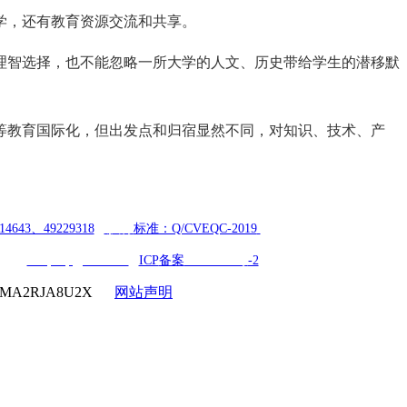
学，还有教育资源交流和共享。
理智选择，也不能忽略一所大学的人文、历史带给学生的潜移默
等教育国际化，但出发点和归宿显然不同，对知识、技术、产
14643、49229318
|
执行
标准：Q/CVEQC-2019
ail：
cveqcvip@163.com
|
ICP
备案
18006354号
-2
1MA2RJA8U2X
网站声明