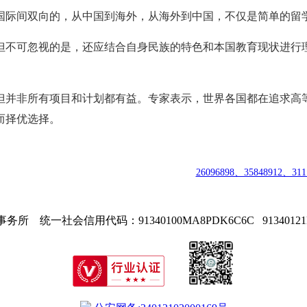
国际间双向的，从中国到海外，从海外到中国，不仅是简单的留
但不可忽视的是，还应结合自身民族的特色和本国教育现状进行
但并非所有项目和计划都有益。专家表示，世界各国都在追求高
而择优选择。
 |
中国职业教育资格认证中心
|
商标注册号：
26096898、35848912、311
司
| 安徽
知道创宇职业技能鉴定有限
公
司
|
技术支持：400-692-8919
|
E-m
 统一社会信用代码：91340100MA8PDK6C6C 9134012