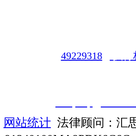
授权合作单位
：
中国专业人
资格认证中心
|
商标注册号
49229318
|
执行
授权运营：
知道创宇（安徽
职业技能鉴定有限
公
司
|
技
cveqcvip@163.co
网站统计
法律顾问：汇思