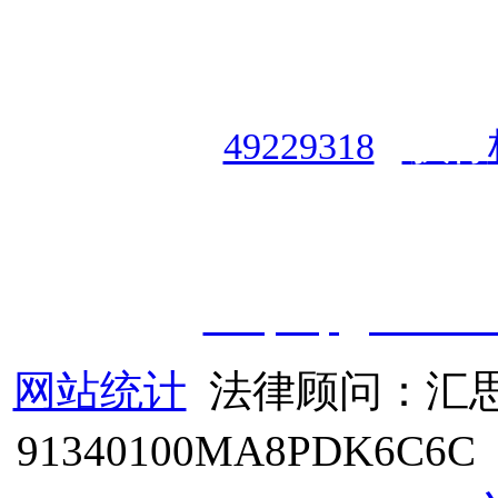
授权合作单位
：
中国专业人
资格认证中心
|
商标注册号
49229318
|
执行
授权运营：
知道创宇（安徽
职业技能鉴定有限
公
司
|
技
cveqcvip@163.co
网站统计
法律顾问：汇思
91340100MA8PDK6C6