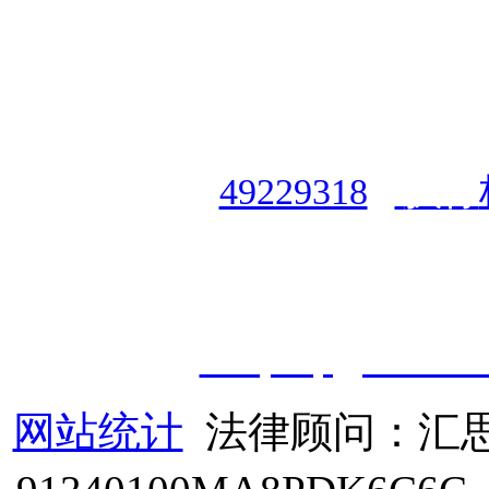
授权合作单位
：
中国专业人
资格认证中心
|
商标注册号
49229318
|
执行
授权运营：
知道创宇（安徽
职业技能鉴定有限
公
司
|
技
cveqcvip@163.co
网站统计
法律顾问：汇思