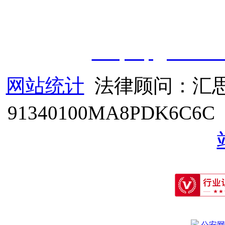
授权运营：
知道创宇（安徽
职业技能鉴定有限
公
司
|
技
cveqcvip@163.co
网站统计
法律顾问：汇思
91340100MA8PDK6C6
公安网备: